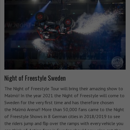
e
e
F
r
e
e
s
e
t
s
y
t
l
y
Night of Freestyle Sweden
l
e
The Night of Freestyle Tour will bring their amazing show to
Malmö! In the year 2021 the Night of Freestyle will come to
e
Sweden for the very first time and has therefore chosen
the Malmö Arena!! More than 50,000 fans came to the Night
M
of Freestyle Shows in 8 German cities in 2018/2019 to see
o
the riders jump and flip over the ramps with every vehicle you